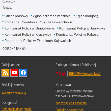
Dzielnicowi
Kontakt
Oficer prasowy
Zgłoś przemoc w szkole
Zgłoś korupcję
Komenda Powiatowa Policji w Inowrocławiu
Komisariat Policji w Gniewkowie
Komisariat Policji w Janikowie
Komisariat Policji w Kruszwicy
Komisariat Policji w Pakości
Posterunek Policji w Złotnikach Kujawskich
OCHRONA DANYCH
Policja online
Biuletyn Informacji Publicznej
BIP KPP w Inowrocławiu
Redakcja serwisu
Nota prawna
Chcesz wykorzystać materiał
Kontakt z redakcją
z serwisu KPP w Inowrocławiu.
Dostępność
Zapoznaj się z zasadami
Deklaracja dostępności
Polityka prywatności