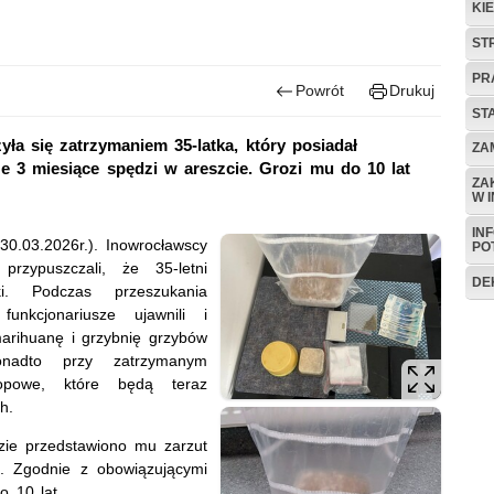
KI
ST
PR
Powrót
Drukuj
ST
ła się zatrzymaniem 35-latka, który posiadał
ZA
ze 3 miesiące spędzi w areszcie. Grozi mu do 10 lat
ZA
W 
IN
30.03.2026r.). Inowrocławscy
PO
rzypuszczali, że 35-letni
DE
ki. Podczas przeszukania
nkcjonariusze ujawnili i
marihuanę i grzybnię grzybów
onadto przy zatrzymanym
tropowe, które będą teraz
h.
dzie przedstawiono mu zarzut
h. Zgodnie z obowiązującymi
o 10 lat.