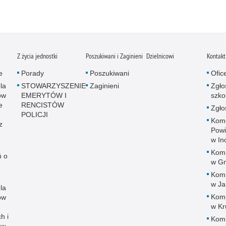
Z życia jednostki
Poszukiwani i Zaginieni
Dzielnicowi
Kontakt
e
Porady
Poszukiwani
Ofic
la
STOWARZYSZENIE
Zaginieni
Zgło
ów
EMERYTÓW I
szko
e
RENCISTÓW
Zgło
POLICJI
Kom
z
Powi
w In
Komis
ń o
w Gn
Komis
w Ja
la
Komis
ów
w Kr
h i
Komis