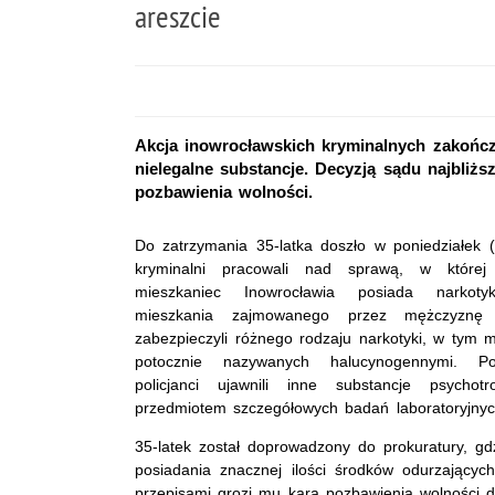
areszcie
Akcja inowrocławskich kryminalnych zakończy
nielegalne substancje. Decyzją sądu najbliżs
pozbawienia wolności.
Do zatrzymania 35-latka doszło w poniedziałek (
kryminalni pracowali nad sprawą, w której p
mieszkaniec Inowrocławia posiada narkoty
mieszkania zajmowanego przez mężczyznę fu
zabezpieczyli różnego rodzaju narkotyki, w tym 
potocznie nazywanych halucynogennymi. P
policjanci ujawnili inne substancje psycho
przedmiotem szczegółowych badań laboratoryjnyc
35-latek został doprowadzony do prokuratury, g
posiadania znacznej ilości środków odurzającyc
przepisami grozi mu kara pozbawienia wolności d