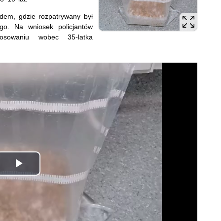
dem, gdzie rozpatrywany był
go. Na wniosek policjantów
osowaniu wobec 35-latka
Odtwórz
wideo