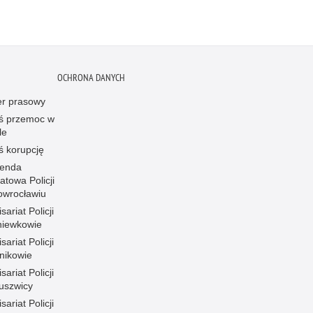
OCHRONA DANYCH
er prasowy
ś przemoc w
le
ś korupcję
enda
atowa Policji
owrocławiu
ariat Policji
iewkowie
ariat Policji
nikowie
ariat Policji
uszwicy
ariat Policji