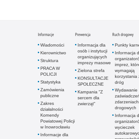
Informacje
Prewencja
Ruch drogowy
Wiadomości
Informacja dla
Punkty karn
osób i instytucji
Kierownictwo
Informacja d
organizujących
organizator
Struktura
imprezy masowe
imprez, któr
PRACA W
Zielona strefa
wymagają
POLICJI
korzystania 
KONSULTACJE
Statystyka
dróg
SPOŁECZNE
Zamówienia
Wydawanie
Kampania "Z
publiczne
zaświadcze
sercem dla
zdarzeniach
Zakres
zwierząt"
drogowych
działalności
Komendy
Informacja d
Powiatowej Policji
organizator
w Inowrocławiu
wycieczek
autokarowyc
Informacje dla